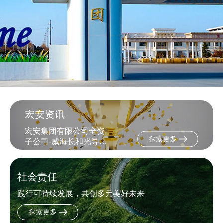
宏安资讯
宏安集团有限公司全资
探索更多
子公司-威海长和光导科
技有限公司被认定为“山
东省制造业单项冠军企
业”
社会责任
践行可持续发展，共创多元美好未来
探索更多