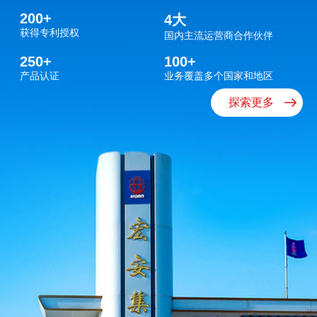
集团公司业务布局广泛，旗下拥有威海长和光导科技、威海威信
200
+
4
大
光纤科技、长和光缆、宏安通信电缆、合肥邦诺科技等多家全
获得专利授权
国内主流运营商合作伙伴
资、控股及合资企业。同时，集团研发实力雄厚，构筑了多层次
250
+
100
+
创新平台体系，包括国家级博士后科研工作站、国家认可CNAS
产品认证
业务覆盖多个国家和地区
实验室，以及省级企业技术中心和省级工程实验室，并设有多个
探索更多
市级研发机构，涵盖工程实验室、工程技术研究中心和工业设计
中心。
长期以来，公司全面实施科技创新、人才开发和外向带动三大战
略，始终坚持以科技领航企业发展，通过引进先进生产设备来消
化、吸收，进而创新、创造，大力提升自主创新能力，为100多
个国家和地区持续提供优质、稳定的产品和服务。