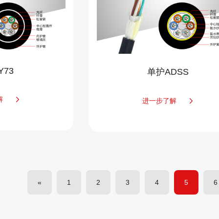
Y73
单护ADSS
解
进一步了解
«
1
2
3
4
5
6