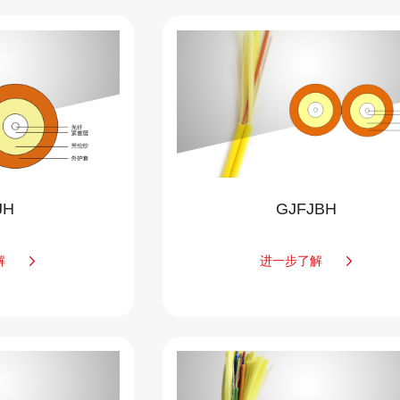
JH
GJFJBH
解
进一步了解