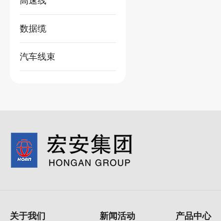
高速线
数据缆
汽车线束
关于我们
新闻活动
产品中心