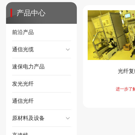
产品中心
前沿产品
通信光缆
速保电力产品
光纤复
发光光纤
进一步了
通信光纤
原材料及设备