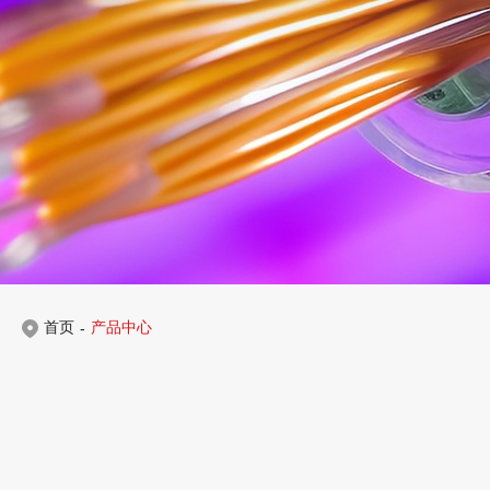
首页
产品中心
-