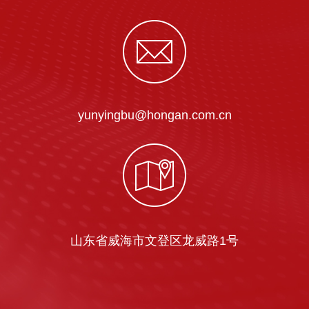
yunyingbu@hongan.com.cn
山东省威海市文登区龙威路1号