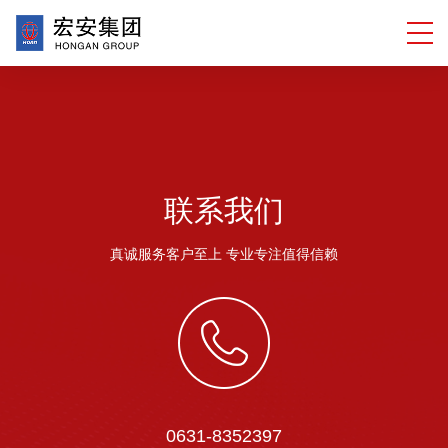
联系我们
真诚服务客户至上 专业专注值得信赖
0631-8352397