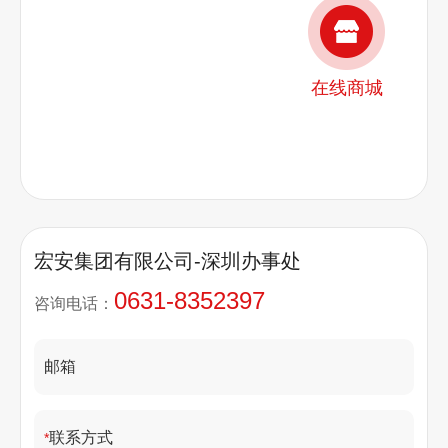
在线商城
宏安集团有限公司-深圳办事处
0631-8352397
咨询电话：
*