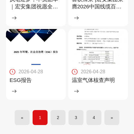
｜宏安集团祝愿全体
膺2026中国线缆百强
高考学子金榜题名！
品牌企业
2026-04-28
2026-04-28
ESG报告
温室气体核查声明
«
1
2
3
4
»