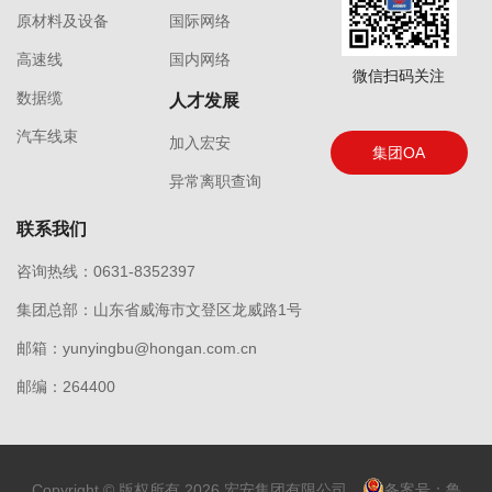
原材料及设备
国际网络
高速线
国内网络
微信扫码关注
数据缆
人才发展
汽车线束
加入宏安
集团OA
异常离职查询
联系我们
咨询热线：0631-8352397
集团总部：山东省威海市文登区龙威路1号
邮箱：yunyingbu@hongan.com.cn
邮编：264400
Copyright © 版权所有 2026 宏安集团有限公司
备案号：鲁