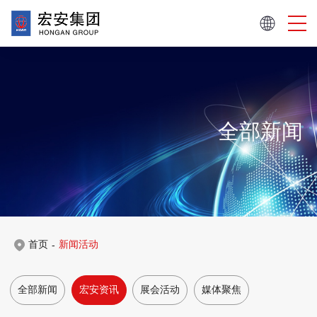
全部新闻
首页
新闻活动
-
全部新闻
宏安资讯
展会活动
媒体聚焦