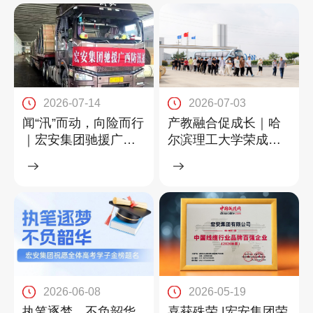
2026-07-14
2026-07-03
闻“汛”而动，向险而行
产教融合促成长｜哈
｜宏安集团驰援广
尔滨理工大学荣成学
西，全力筑牢通信生
院师生走进宏安集团
命线！
研学交流
2026-06-08
2026-05-19
执笔逐梦，不负韶华
喜获殊荣 |宏安集团荣