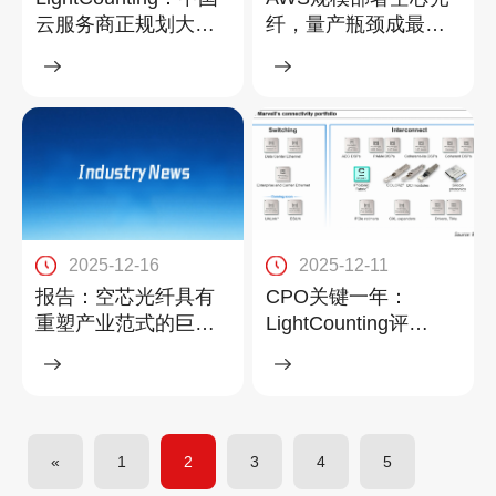
云服务商正规划大规
纤，量产瓶颈成最大
模部署800G光模块
挑战
2025-12-16
2025-12-11
报告：空芯光纤具有
CPO关键一年：
重塑产业范式的巨大
LightCounting评
潜力
Marvell收购Celestial
AI
«
1
2
3
4
5