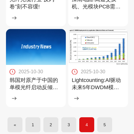
卷”刻不容缓!
机、光模块PCB需求
强劲
2025-10-30
2025-10-30
韩国对原产于中国的
Lightcounting:Al驱动
单模光纤启动反倾销
未来5年DWDM模块
调查
销售增长
«
1
2
3
4
5