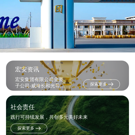
宏安资讯
宏安集团有限公司全资
探索更多
子公司-威海长和光导科
技有限公司被认定为“山
东省制造业单项冠军企
业”
社会责任
践行可持续发展，共创多元美好未来
探索更多