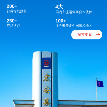
集团公司业务布局广泛，旗下拥有威海长和光导科技、威海威信
200
+
4
大
光纤科技、长和光缆、宏安通信电缆、合肥邦诺科技等多家全
获得专利授权
国内主流运营商合作伙伴
资、控股及合资企业。同时，集团研发实力雄厚，构筑了多层次
250
+
100
+
创新平台体系，包括国家级博士后科研工作站、国家认可CNAS
产品认证
业务覆盖多个国家和地区
实验室，以及省级企业技术中心和省级工程实验室，并设有多个
探索更多
市级研发机构，涵盖工程实验室、工程技术研究中心和工业设计
中心。
长期以来，公司全面实施科技创新、人才开发和外向带动三大战
略，始终坚持以科技领航企业发展，通过引进先进生产设备来消
化、吸收，进而创新、创造，大力提升自主创新能力，为100多
个国家和地区持续提供优质、稳定的产品和服务。