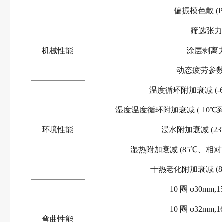
偏振模色散
(
筛选张力
机械性能
涂层剥离
动态疲劳参
温度循环附加衰减
(
湿度温度循环附加衰减
(-10℃
环境性能
浸水附加衰减
(2
湿热附加衰减
(85℃、相对
干热老化附加衰减
(
10 圈 φ30mm,1
10 圈 φ32mm,1
弯曲性能