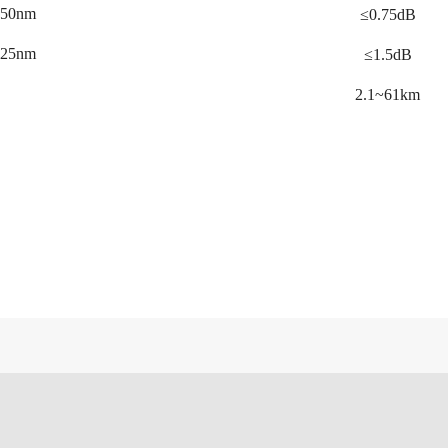
550nm
≤0.75dB
625nm
≤1.5dB
2.1~61km