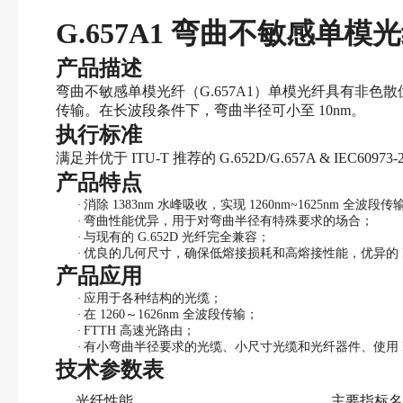
G.657A1 弯曲不敏感单模
产品描述
弯曲不敏感单模光纤（
G.657A1）单模光纤具有非色
传输。在长波段条件下，弯曲半径可小至 10nm。
执行标准
满足并优于
ITU-T 推荐的 G.652D/G.657A & IEC609
产品特点
·
消除
1383nm 水峰吸收，实现 1260nm~1625nm 全波段传
·
弯曲性能优异，用于对弯曲半径有特殊要求的场合；
·
与现有的
G.652D 光纤完全兼容；
·
优良的几何尺寸，确保低熔接损耗和高熔接性能，优异的
产品应用
·
应用于各种结构的光缆；
·
在
1260～1626nm 全波段传输；
·
FTTH 高速光路由；
·
有小弯曲半径要求的光缆、小尺寸光缆和光纤器件、使用
技术参数表
光纤性能
主要指标名