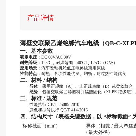
产品详情
薄壁交联聚乙烯绝缘汽车电线（
QB-C-XL
一、基本参数
额定电压
：
DC 60V/AC 30V
耐热等级
：
125℃，耐温范围 - 40℃到 125℃（C 级）
应用场景
：汽车发动机舱低压电路线束用原线
性能特点
：耐热，各项性能优良、均衡，耐过热性能优良
二、材料
/ 结构
·
导体
：采用正规绞（
A）、非正规束绞（B）或柔软绞合
·
绝缘
：包覆交联聚乙烯塑料并辐照固化（
XLPE 绝缘层
三、标准
/ 规范
·
性能执行
GB/T 25085-2010
·
颜色和型号执行
QC/T 414-2016
四、结构尺寸（表格关键数据，以
“标称截面”
标称截面（
mm²）
导体（根数
/ 最大单丝
/ 最大外径）