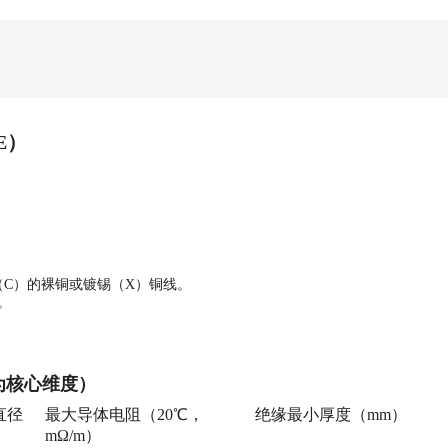
PE）
（C）的裸铜或镀锡（X）铜线。
）。
 为核心维度）
直径
最大导体电阻（
20℃，
绝缘最小厚度（
mm）
mΩ/m）