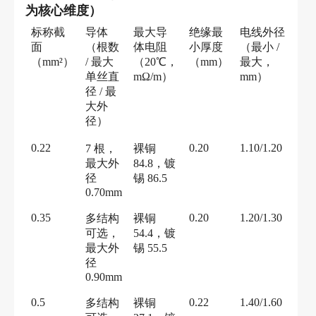
为核心维度）
标称截
导体
最大导
绝缘最
电线外径
面
（根数
体电阻
小厚度
（最小
/
（
mm²）
/ 最大
（
20℃，
（
mm）
最大，
单丝直
mΩ/m）
mm）
径 / 最
大外
径）
0.22
0.20
1.10/1.20
7 根，
裸铜
最大外
84.8，镀
径
锡 86.5
0.70mm
0.35
0.20
1.20/1.30
多结构
裸铜
可选，
54.4，镀
最大外
锡 55.5
径
0.90mm
0.5
0.22
1.40/1.60
多结构
裸铜