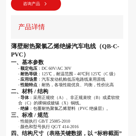
咨询产品
产品详情
薄壁耐热聚氯乙烯绝缘汽车电线（
QB-C-
PVC）
一、基本参数
·
额定电压
：
DC 60V/AC 30V
·
耐热等级
：
125℃，耐温范围 - 40℃到 125℃（C 级）
·
应用场景
：汽车发动机舱低压电路线束用原线
·
性能特点
：耐热，各项性能优良、均衡，性价比高
二、材料
/ 结构
·
导体
：采用正规绞（
A）、非正规束绞（B）或柔软绞
合（C）的裸铜或镀锡（X）铜线。
·
绝缘
：包覆耐热聚氯乙烯塑料（
PVC 绝缘层）。
三、标准
/ 规范
·
性能执行
GB/T 25085-2010
·
颜色和型号执行
QC/T 414-2016
四、结构尺寸（表格关键数据，以
“标称截面”