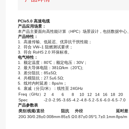
PCIe5.0 高速电缆
产品应用场景：
本产品主要面向高性能计算（HPC）场景设计，包括数据中心
产品特性：
1. 高速传输、低延迟、优异抗干扰性能；
2. 符合 VW–1 阻燃测试要求；
3. 符合 RoHS 2.0 环保标准。
电气特性：
1. 额定温度：80℃；额定电压：30V；
2. 最大导体电阻：381Ω/km（20℃);
3. 差分阻抗：85±5Ω;
4. 共模阻抗：27.5±6.5Ω;
5. 线对内时延差：8ps/m；
6. 衰减（分贝/米）：线性至 24GHz
Freq（GHz）
2
4
6
8
10
12
14
16
18
20
Spec
-2.0
-2.95
-3.65
-4.2
-4.8
-5.2
-5.6
-6.0
-6.5
-7.0
产品参数表
类别
线规/直径
阻抗
外径
延时差
20G
30/0.28±0.008mm
85±5 Ω
0.87±0.05*1.7±0.1mm
8ps/m