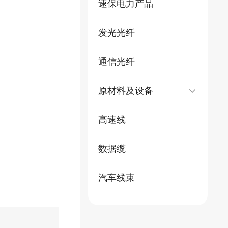
速保电力产品
发光光纤
通信光纤
原材料及设备
高速线
数据缆
汽车线束